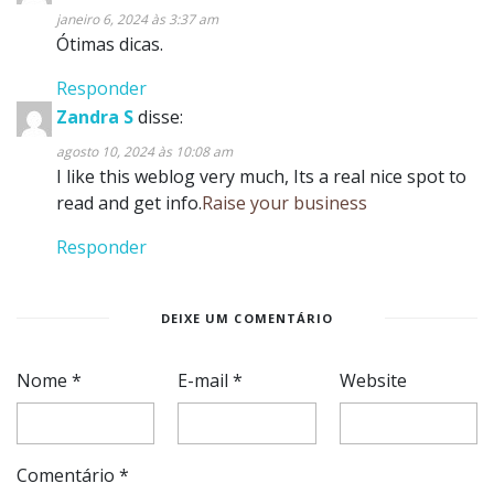
janeiro 6, 2024 às 3:37 am
Ótimas dicas.
Responder
Zandra S
disse:
agosto 10, 2024 às 10:08 am
I like this weblog very much, Its a real nice spot to
read and get info.
Raise your business
Responder
DEIXE UM COMENTÁRIO
Nome
*
E-mail
*
Website
Comentário
*