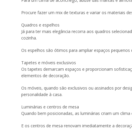
Para um clima de aconchego, abuse das mantas e almofad
Procure fazer um mix de texturas e variar os materiais d
Quadros e espelhos
Já para ter mais elegância recorra aos quadros selecion
cozinha.
Os espelhos são ótimos para ampliar espaços pequenos 
Tapetes e móveis exclusivos
Os tapetes demarcam espaços e proporcionam sofisticaç
elementos de decoração.
Os móveis, quando são exclusivos ou assinados por desig
personalidade à casa.
Luminárias e centros de mesa
Quando bem posicionadas, as luminárias criam um clima 
E os centros de mesa renovam imediatamente a decoração