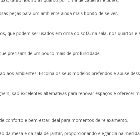
as, tanto nos sofás quanto por cima de cadeiras e pufes.
essas peças para um ambiente ainda mais bonito de se ver.
ados, que podem ser usados em cima do sofá, na sala, nos quartos e 
que precisam de um pouco mais de profundidade.
ão aos ambientes. Escolha os seus modelos preferidos e abuse des
ners, são excelentes alternativas para renovar espaços e oferecer m
de conforto e bem-estar ideal para momentos de relaxamento.
 da mesa e da sala de jantar, proporcionando elegância na medida 