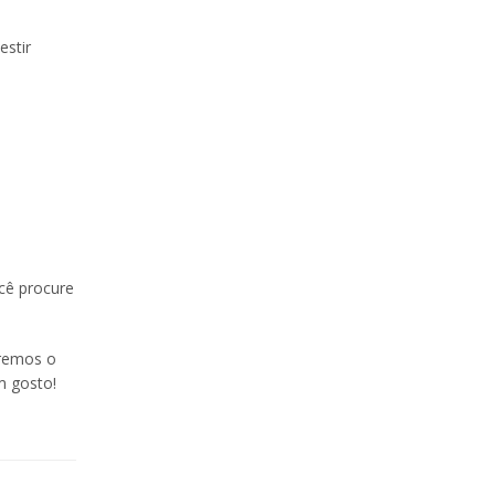
estir
cê procure
eremos o
m gosto!