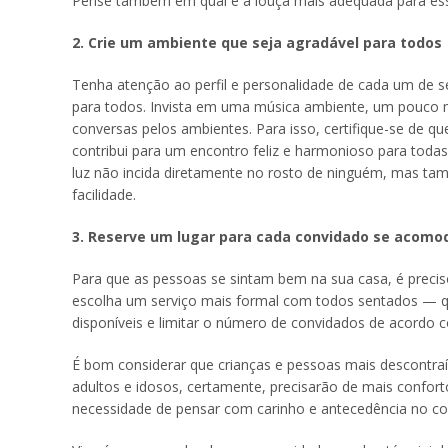
Pense também em qual é a louça mais adequada para ess
2. Crie um ambiente que seja agradável para todos
Tenha atenção ao perfil e personalidade de cada um de 
para todos. Invista em uma música ambiente, um pouco 
conversas pelos ambientes. Para isso, certifique-se de q
contribui para um encontro feliz e harmonioso para todas
luz não incida diretamente no rosto de ninguém, mas ta
facilidade.
3. Reserve um lugar para cada convidado se acomo
Para que as pessoas se sintam bem na sua casa, é preci
escolha um serviço mais formal com todos sentados — qu
disponíveis e limitar o número de convidados de acordo
É bom considerar que crianças e pessoas mais descontr
adultos e idosos, certamente, precisarão de mais confor
necessidade de pensar com carinho e antecedência no con