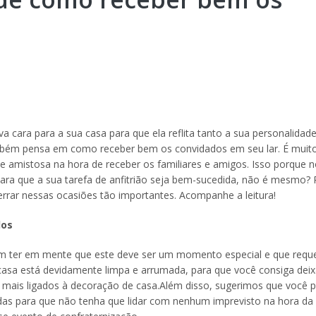
 cara para a sua casa para que ela reflita tanto a sua personalidad
mbém pensa em como receber bem os convidados em seu lar. É muit
e amistosa na hora de receber os familiares e amigos. Isso porque 
para que a sua tarefa de anfitrião seja bem-sucedida, não é mesmo?
errar nessas ocasiões tão importantes. Acompanhe a leitura!
dos
m ter em mente que este deve ser um momento especial e que reque
 casa está devidamente limpa e arrumada, para que você consiga dei
o mais ligados à decoração de casa.Além disso, sugerimos que você
idas para que não tenha que lidar com nenhum imprevisto na hora da