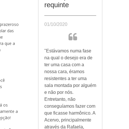
requinte
 prazeroso
01/10/2020
lar das
ue
ra que a
m
"Estávamos numa fase
na qual o desejo era de
ter uma casa com a
nossa cara, éramos
resistentes a ter uma
ocê
sala montada por alguém
es
e não por nós.
Entretanto, não
á os
conseguíamos fazer com
stamente a
que ficasse harmônico. A
epção!
Acervo, principalmente
através da Rafaela,