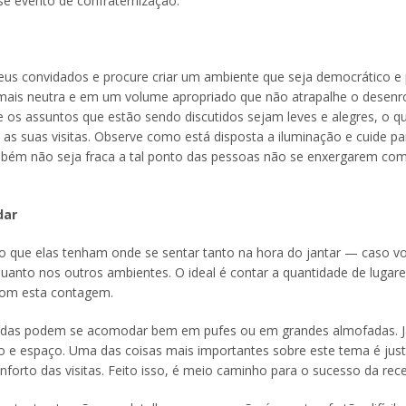
e evento de confraternização.
seus convidados e procure criar um ambiente que seja democrático e
mais neutra e em um volume apropriado que não atrapalhe o desenro
ue os assuntos que estão sendo discutidos sejam leves e alegres, o q
 as suas visitas. Observe como está disposta a iluminação e cuide pa
mbém não seja fraca a tal ponto das pessoas não se enxergarem co
dar
so que elas tenham onde se sentar tanto na hora do jantar — caso v
anto nos outros ambientes. O ideal é contar a quantidade de lugar
 com esta contagem.
aídas podem se acomodar bem em pufes ou em grandes almofadas. J
to e espaço. Uma das coisas mais importantes sobre este tema é ju
forto das visitas. Feito isso, é meio caminho para o sucesso da rec