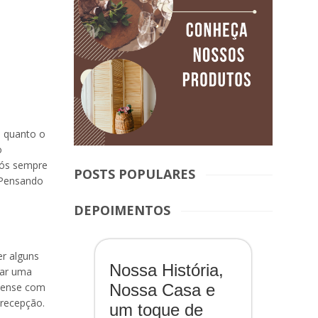
e quanto o
o
nós sempre
POSTS POPULARES
 Pensando
DEPOIMENTOS
r alguns
Nossa História,
xar uma
Nossa Casa e
 pense com
 recepção.
um toque de