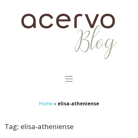
Home
»
elisa-atheniense
Tag:
elisa-atheniense