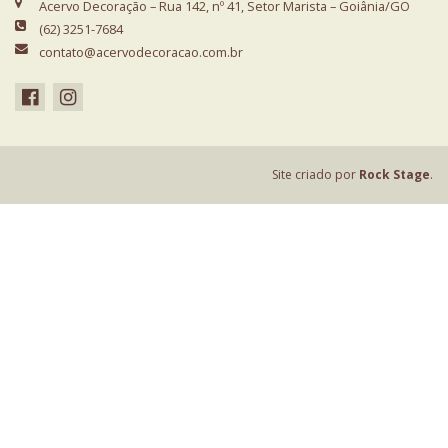
Acervo Decoração – Rua 142, nº 41, Setor Marista – Goiânia/GO
(62) 3251-7684
contato@acervodecoracao.com.br
Site criado por
Rock Stage
.